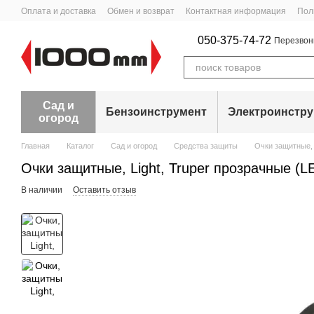
Перейти к основному контенту
Оплата и доставка
Обмен и возврат
Контактная информация
Пол
050-375-74-72
Перезвон
Сад и
Бензоинструмент
Электроинстр
огород
Главная
Каталог
Сад и огород
Средства защиты
Очки защитные, 
Очки защитные, Light, Truper прозрачные (L
В наличии
Оставить отзыв