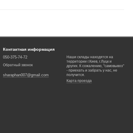
Контактная информация
050-375-74-72
Наши склады находятся на
территории г.Киев, г.Луцк и
Обратный звонок
других. К сожалению, "самовывоз"
- приехать и забрать у нас, не
получится.
sharaphan007@gmail.com
Карта проезда