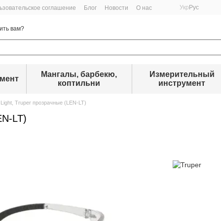
Укр
Рус
ьзовательское соглашение
Блог
Новости
О нас
ить вам?
Мангалы, барбекю,
Измерительный
умент
коптильни
инструмент
Light, Truper прозрачные (LEN-LT)
EN-LT)