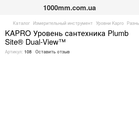
1000mm.com.ua
Каталог
Измерительный инструмент
Уровни Kapro
Разны
KAPRO Уровень сантехника Plumb
Site® Dual-View™
Артикул:
108
Оставить отзыв