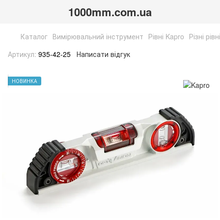
1000mm.com.ua
Каталог
Вимірювальний інструмент
Рівні Kapro
Різні рів
Артикул:
935-42-25
Написати відгук
НОВИНКА