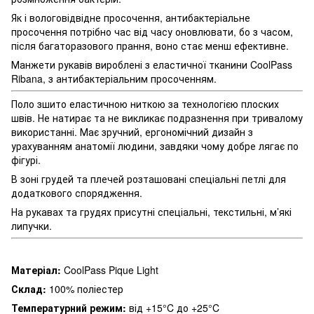
Як і вологовідвідне просочення, антибактеріальне
просочення потрібно час від часу оновлювати, бо з часом,
після багаторазового прання, воно стає менш ефективне.
Манжети рукавів вироблені з еластичної тканини CoolPass
Ribana, з антибактеріальним просоченням.
Поло зшито еластичною ниткою за технологією плоских
швів. Не натирає та не викликає подразнення при тривалому
використанні. Має зручний, ергономічний дизайн з
урахуванням анатомії людини, завдяки чому добре лягає по
фігурі.
В зоні грудей та плечей розташовані спеціальні петлі для
додаткового спорядження.
На рукавах та грудях присутні спеціальні, текстильні, м’які
липучки.
Матеріал:
CoolPass Pique Light
Склад:
100% поліестер
Температурний режим:
від +15°C до +25°C