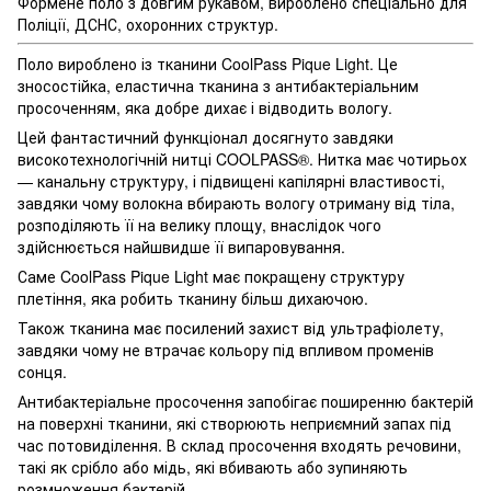
Формене поло з довгим рукавом, вироблено спеціально для
Поліції, ДСНС, охоронних структур.
Поло вироблено із тканини CoolPass Pique Light. Це
зносостійка, еластична тканина з антибактеріальним
просоченням, яка добре дихає і відводить вологу.
Цей фантастичний функціонал досягнуто завдяки
високотехнологічній нитці COOLPASS®. Нитка має чотирьох
— канальну структуру, і підвищені капілярні властивості,
завдяки чому волокна вбирають вологу отриману від тіла,
розподіляють її на велику площу, внаслідок чого
здійснюється найшвидше її випаровування.
Саме CoolPass Pique Light має покращену структуру
плетіння, яка робить тканину більш дихаючою.
Також тканина має посилений захист від ультрафіолету,
завдяки чому не втрачає кольору під впливом променів
сонця.
Антибактеріальне просочення запобігає поширенню бактерій
на поверхні тканини, які створюють неприємний запах під
час потовиділення. В склад просочення входять речовини,
такі як срібло або мідь, які вбивають або зупиняють
розмноження бактерій.