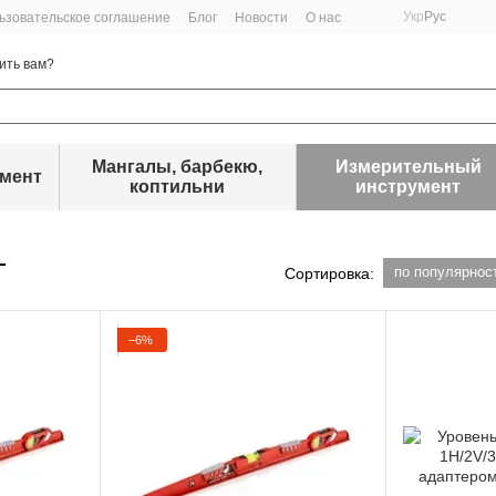
Укр
Рус
ьзовательское соглашение
Блог
Новости
О нас
ить вам?
Мангалы, барбекю,
Измерительный
умент
коптильни
инструмент
т
по популярнос
Сортировка:
−6%