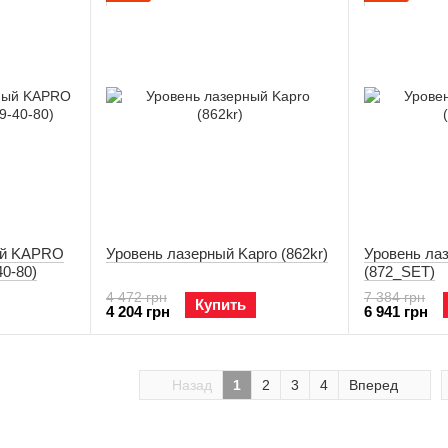
ый KAPRO
Уровень лазерный Kapro (862kr)
Уровень ла
40-80)
(872_SET)
4 472 грн
7 384 грн
Купить
4 204 грн
6 941 грн
Назад
1
2
3
4
Вперед