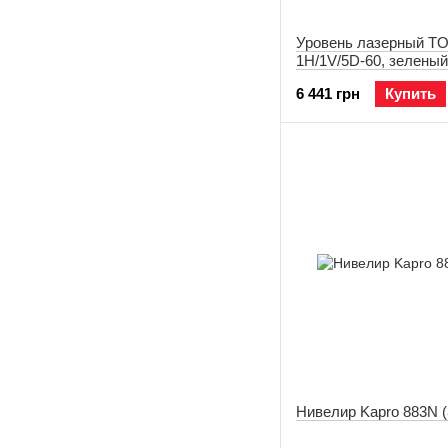
Уровень лазерный 
1H/1V/5D-60, зеленый
адаптером 149-AP (14
6 441 грн
Купить
Нивелир Kapro 883N 