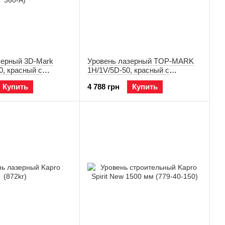
зерный 3D-Mark
Уровень лазерный TOP-MARK
0, красный с
1H/1V/5D-50, красный с
49-A360 (144-3R-
адаптером 149-AP (145-2-5R-A)
Купить
4 788 грн
Купить