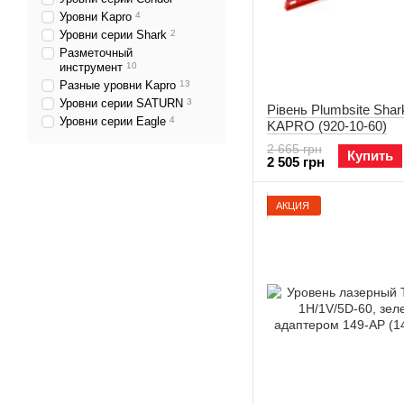
Уровни Kapro
4
Уровни серии Shark
2
Разметочный
инструмент
10
Разные уровни Kapro
13
Уровни серии SATURN
3
Рівень Plumbsite Shar
Уровни серии Eagle
4
KAPRO (920-10-60)
2 665 грн
Купить
2 505 грн
АКЦИЯ