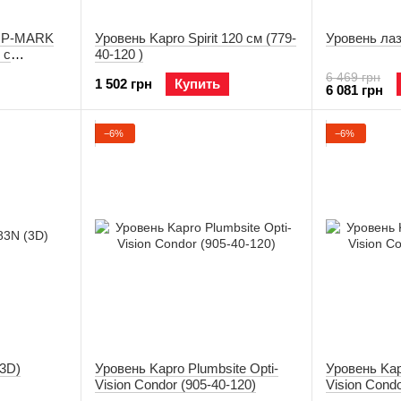
TOP-MARK
Уровень Kapro Spirit 120 см (779-
Уровень лаз
 с
40-120 )
5-2-5G-A)
6 469 грн
1 502 грн
Купить
6 081 грн
−6%
−6%
(3D)
Уровень Kapro Plumbsite Opti-
Уровень Kap
Vision Condor (905-40-120)
Vision Condo