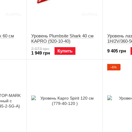
k 60 см
Уровень Plumbsite Shark 40 см
Уровень ла
KAPRO (920-10-40)
1H/2V/360-5
адаптером 1
2 073 грн
Купить
9 405 грн
360-А)
1 949 грн
−6%