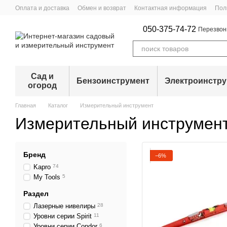
Перейти к основному контенту
Оплата и доставка
Обмен и возврат
Контактная информация
Пол
050-375-74-72
Перезвон
Сад и
Бензоинструмент
Электроинстр
огород
Главная
Каталог
Измерительный инструмент
Измерительный инструмен
Бренд
−6%
Kapro
74
My Tools
5
Раздел
Лазерные нивелиры
28
Уровни серии Spirit
11
Уровни серии Condor
6