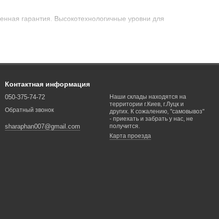
ненная гарантия. Высокотехнологичные уровни для
Контактная информация
050-375-74-72
Наши склады находятся на
территории г.Киев, г.Луцк и
Обратный звонок
других. К сожалению, "самовывоз"
- приехать и забрать у нас, не
получится.
sharaphan007@gmail.com
Карта проезда