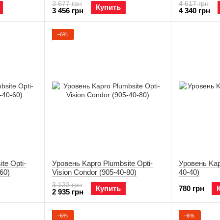
3 677 грн
4 617 грн
Купить
3 456 грн
4 340 грн
−6%
te Opti-
Уровень Kapro Plumbsite Opti-
Уровень Kapr
60)
Vision Condor (905-40-80)
40-40)
3 122 грн
Купить
780 грн
2 935 грн
−6%
−6%