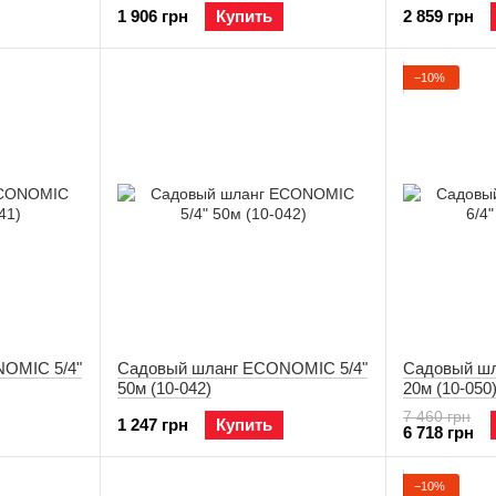
1 906 грн
Купить
2 859 грн
−10%
OMIC 5/4"
Садовый шланг ECONOMIC 5/4"
Садовый шл
50м (10-042)
20м (10-050
7 460 грн
1 247 грн
Купить
6 718 грн
−10%