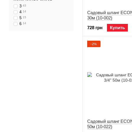
3
43
4
14
Садовый шланг ECON
30м (10-002)
5
15
6
14
728 грн
Купить
−2%
Садовый шланг ECON
50м (10-022)