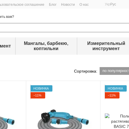
Укр
Рус
ьзовательское соглашение
Блог
Новости
О нас
ить вам?
Мангалы, барбекю,
Измерительный
умент
коптильни
инструмент
по популярнос
Сортировка:
НОВИНКА
НОВИНКА
−11%
−11%