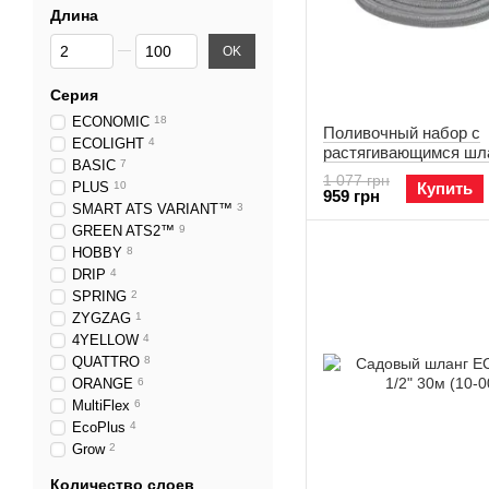
Длина
От Длина
До Длина
OK
Серия
ECONOMIC
18
Поливочный набор с
ECOLIGHT
4
растягивающимся шл
BASIC
7
BASIC 2,5/7,5м (19-04
1 077 грн
PLUS
10
Купить
959 грн
SMART ATS VARIANT™
3
GREEN ATS2™
9
HOBBY
8
DRIP
4
SPRING
2
ZYGZAG
1
4YELLOW
4
QUATTRO
8
ORANGE
6
MultiFlex
6
EcoPlus
4
Grow
2
Количество слоев