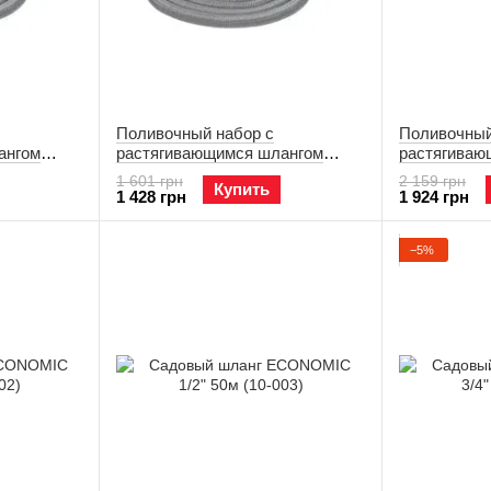
Поливочный набор с
Поливочный
ангом
растягивающимся шлангом
растягиваю
5)
BASIC 5/15м (19-046)
BASIC 7,5/2
1 601 грн
2 159 грн
Купить
1 428 грн
1 924 грн
−5%