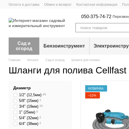
Перейти к основному контенту
Оплата и доставка
Обмен и возврат
Контактная информация
Пол
050-375-74-72
Перезвон
Сад и
Бензоинструмент
Электроинстр
огород
Главная
Каталог
Сад и огород
Шланги для полива
Шланги для полива Cellfast
Диаметр
НОВИНКА
1/2" (12,5мм)
46
−11%
5/8" (15мм)
2
3/4" (19мм)
32
1" (25мм)
9
5/4" (32мм)
2
6/4" (38мм)
2