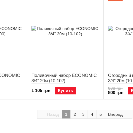
ECONOMIC
Поливочный набор ECONOMIC
Oгородный
3/4" 20м (10-102)
3/4" 20м (10
888 грн
1 105 грн
Купить
800 грн
Назад
1
2
3
4
5
Вперед