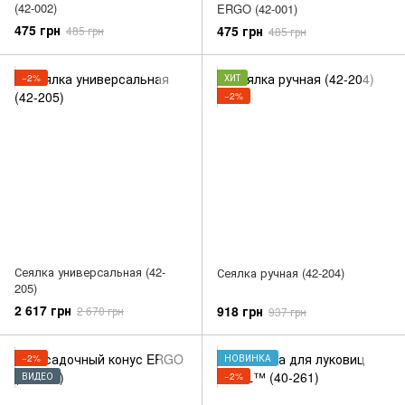
(42-002)
ERGO (42-001)
475 грн
475 грн
485 грн
485 грн
−2%
ХИТ
−2%
Сеялка универсальная (42-
Сеялка ручная (42-204)
205)
2 617 грн
918 грн
2 670 грн
937 грн
−2%
НОВИНКА
ВИДЕО
−2%