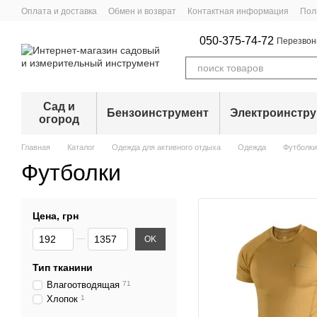
Перейти к основному контенту
Оплата и доставка
Обмен и возврат
Контактная информация
Пол
050-375-74-72
Перезвон
Сад и
Бензоинструмент
Электроинстр
огород
Главная
Каталог
Одежда для активного отдыха
Одежда
Футболки
Футболки
Цена, грн
От Цена, грн
До Цена, грн
OK
Тип тканини
Влагоотводящая
71
Хлопок
1