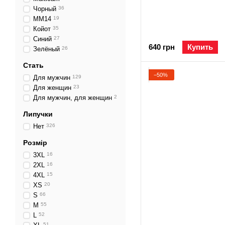
Чорный
36
ММ14
19
Койот
35
Синий
27
640 грн
Купить
Зелёный
26
Стать
−50%
Для мужчин
129
Для женщин
23
Для мужчин, для женщин
2
Липучки
Нет
326
Розмір
3XL
16
2XL
16
4XL
15
XS
20
S
66
M
55
L
52
51