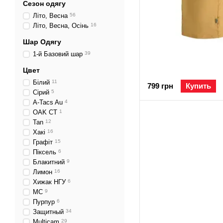
Сезон одягу
Літо, Весна
56
Літо, Весна, Осінь
16
Шар Одягу
1-й Базовий шар
39
Цвет
Білий
11
799 грн
Купить
Сірий
5
A-Tacs Au
4
OAK CT
1
Tan
12
Хакі
16
Графіт
15
Піксель
6
Блакитний
9
Лимон
16
Хижак НГУ
6
MC
9
Пурпур
6
Защитный
34
Multicam
29