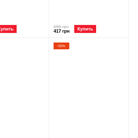
696 грн
Купить
Купить
417 грн
−50%