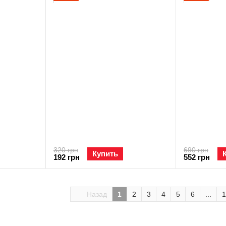
320 грн
690 грн
Купить
192 грн
552 грн
Назад
1
2
3
4
5
6
...
1