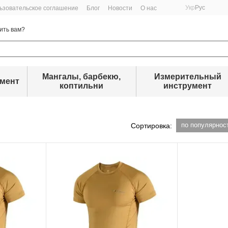
Укр
Рус
ьзовательское соглашение
Блог
Новости
О нас
ить вам?
Мангалы, барбекю,
Измерительный
умент
коптильни
инструмент
по популярнос
Сортировка: