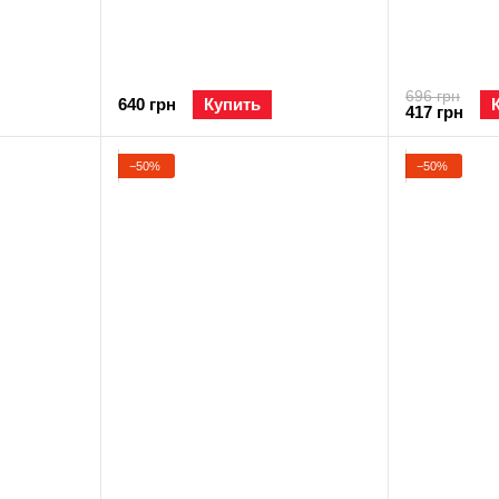
696 грн
640 грн
Купить
417 грн
−50%
−50%