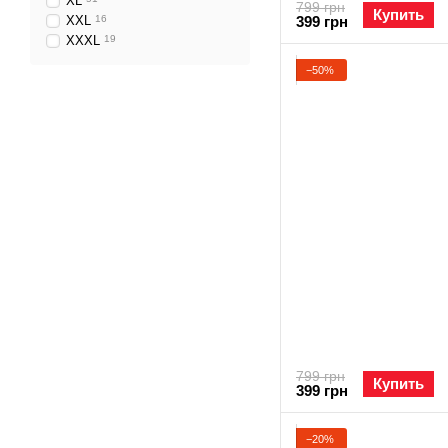
XL
799 грн
Купить
XXL
16
399 грн
XXXL
19
−50%
799 грн
Купить
399 грн
−20%