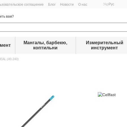
Укр
Рус
ьзовательское соглашение
Блог
Новости
О нас
ить вам?
Мангалы, барбекю,
Измерительный
умент
коптильни
инструмент
DEAL (40-240)