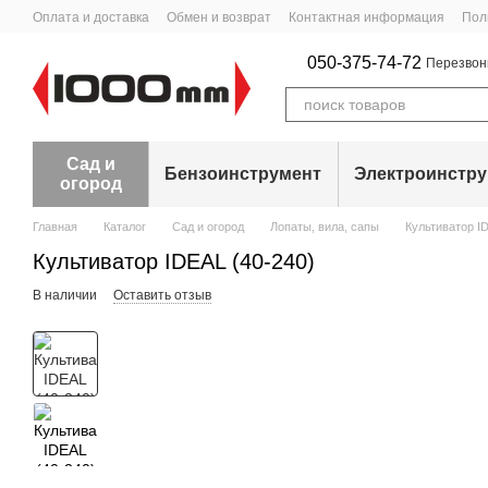
Перейти к основному контенту
Оплата и доставка
Обмен и возврат
Контактная информация
Пол
050-375-74-72
Перезвон
Сад и
Бензоинструмент
Электроинстр
огород
Главная
Каталог
Сад и огород
Лопаты, вила, сапы
Культиватор I
Культиватор IDEAL (40-240)
В наличии
Оставить отзыв