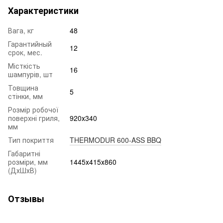
Характеристики
Вага, кг
48
Гарантийный
12
срок, мес.
Місткість
16
шампурів, шт
Товщина
5
стінки, мм
Розмір робочої
поверхні гриля,
920х340
мм
Тип покриття
THERMODUR 600-ASS BBQ
Габаритні
розміри, мм
1445х415х860
(ДхШхВ)
Отзывы