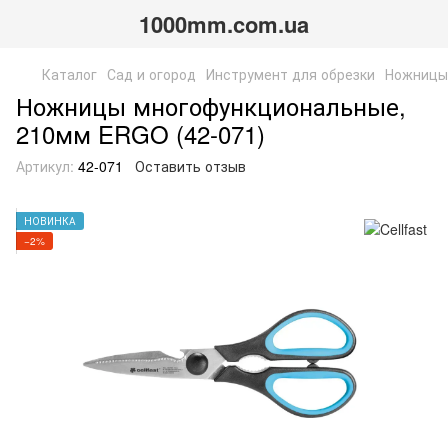
1000mm.com.ua
Каталог
Сад и огород
Инструмент для обрезки
Ножницы
Ножницы многофункциональные,
210мм ERGO (42-071)
Артикул:
42-071
Оставить отзыв
НОВИНКА
−2%