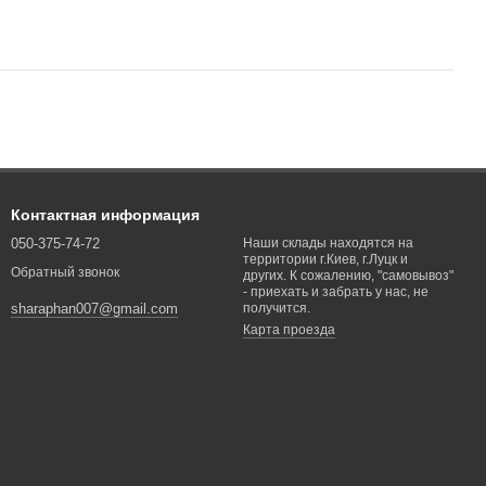
Контактная информация
050-375-74-72
Наши склады находятся на
территории г.Киев, г.Луцк и
Обратный звонок
других. К сожалению, "самовывоз"
- приехать и забрать у нас, не
получится.
sharaphan007@gmail.com
Карта проезда