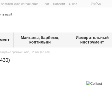
Укр
Рус
ьзовательское соглашение
Блог
Новости
О нас
ить вам?
Мангалы, барбекю,
Измерительный
умент
коптильни
инструмент
садовые прямые Basic, 620мм (42-430)
430)