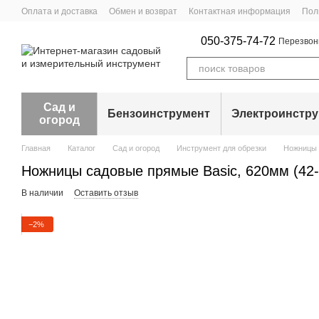
Перейти к основному контенту
Оплата и доставка
Обмен и возврат
Контактная информация
Пол
050-375-74-72
Перезвон
Сад и
Бензоинструмент
Электроинстр
огород
Главная
Каталог
Сад и огород
Инструмент для обрезки
Ножницы 
Ножницы садовые прямые Basic, 620мм (42-
В наличии
Оставить отзыв
−2%