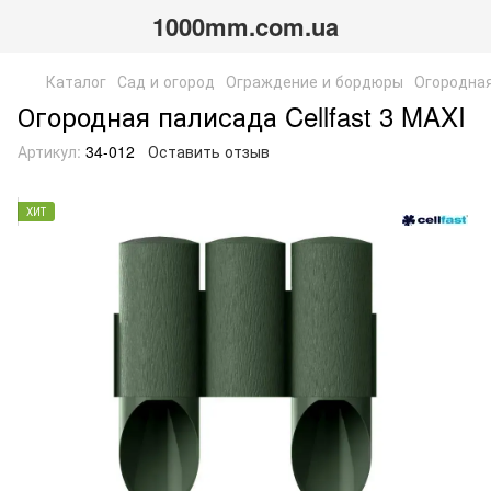
1000mm.com.ua
Каталог
Сад и огород
Ограждение и бордюры
Огородная
Огородная палисада Cellfast 3 MAXI
Артикул:
34-012
Оставить отзыв
ХИТ