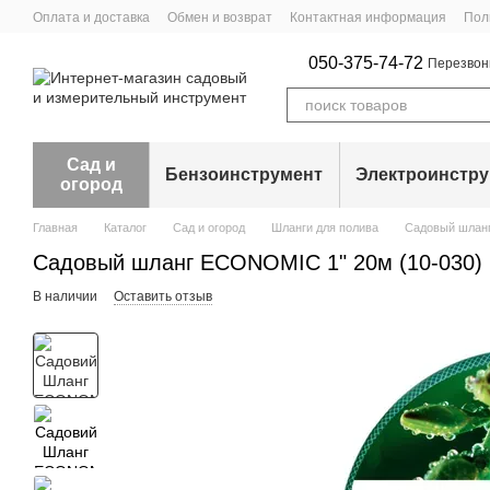
Перейти к основному контенту
Оплата и доставка
Обмен и возврат
Контактная информация
Пол
050-375-74-72
Перезвон
Сад и
Бензоинструмент
Электроинстр
огород
Главная
Каталог
Сад и огород
Шланги для полива
Садовый шланг
Садовый шланг ECONOMIC 1" 20м (10-030)
В наличии
Оставить отзыв