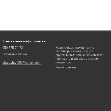
Контактная информация
050-375-74-72
Наши склады находятся на
территории г.Киев, г.Луцк и
Обратный звонок
других. К сожалению, "самовывоз"
- приехать и забрать у нас, не
получится.
sharaphan007@gmail.com
Карта проезда