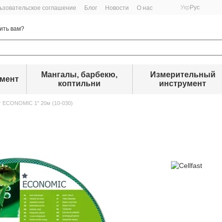
Укр
Рус
ьзовательское соглашение
Блог
Новости
О нас
ить вам?
Мангалы, барбекю,
Измерительный
умент
коптильни
инструмент
 ECONOMIC 1" 20м (10-030)