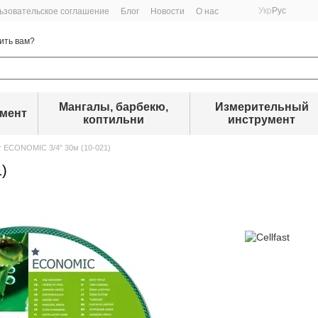
Укр
Рус
ьзовательское соглашение
Блог
Новости
О нас
ить вам?
Мангалы, барбекю,
Измерительный
умент
коптильни
инструмент
 ECONOMIC 3/4" 30м (10-021)
)