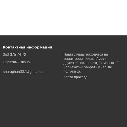
Контактная информация
050-375-74-72
Наши склады находятся на
территории г.Киев, г.Луцк и
Обратный звонок
других. К сожалению, "самовывоз"
- приехать и забрать у нас, не
получится.
sharaphan007@gmail.com
Карта проезда