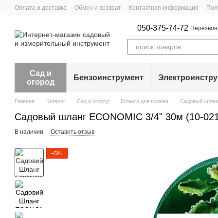
Перейти к основному контенту
Оплата и доставка
Обмен и возврат
Контактная информация
Пол
050-375-74-72
Перезвон
Сад и
Бензоинструмент
Электроинстр
огород
Главная
Каталог
Сад и огород
Шланги для полива
Садовый шланг
Садовый шланг ECONOMIC 3/4" 30м (10-021
В наличии
Оставить отзыв
−5%