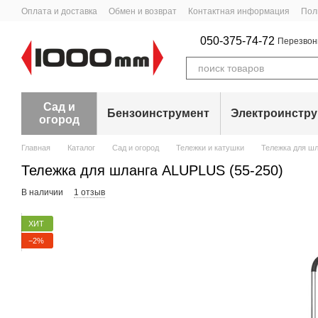
Перейти к основному контенту
Оплата и доставка
Обмен и возврат
Контактная информация
Пол
050-375-74-72
Перезвон
Сад и
Бензоинструмент
Электроинстр
огород
Главная
Каталог
Сад и огород
Тележки и катушки
Тележка для шл
Тележка для шланга ALUPLUS (55-250)
В наличии
1 отзыв
ХИТ
−2%