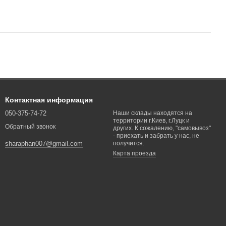
Контактная информация
050-375-74-72
Наши склады находятся на
территории г.Киев, г.Луцк и
Обратный звонок
других. К сожалению, "самовывоз"
- приехать и забрать у нас, не
получится.
sharaphan007@gmail.com
Карта проезда