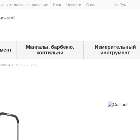
Укр
Рус
ьзовательское соглашение
Блог
Новости
О нас
ить вам?
Мангалы, барбекю,
Измерительный
умент
коптильни
инструмент
анга ALUPLUS (55-250)