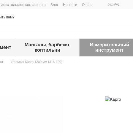
Укр
Рус
ьзовательское соглашение
Блог
Новости
О нас
ить вам?
Мангалы, барбекю,
Измерительный
умент
коптильни
инструмент
нт
Угольник Kapro 1200 мм (316-120)