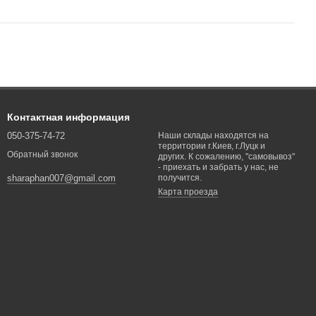
Контактная информация
050-375-74-72
Наши склады находятся на
территории г.Киев, г.Луцк и
Обратный звонок
других. К сожалению, "самовывоз"
- приехать и забрать у нас, не
получится.
sharaphan007@gmail.com
Карта проезда