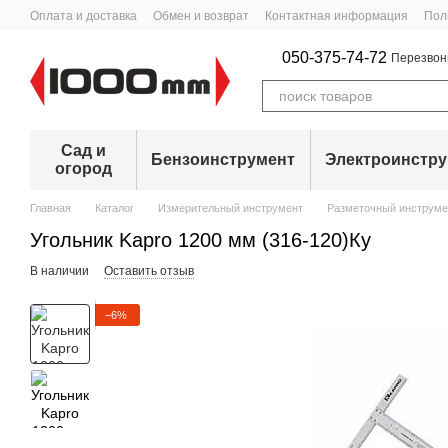
Перейти к основному контенту
Оплата и доставка
Обмен и возврат
Контактная информация
Пол
050-375-74-72
Перезвон
Сад и
Бензоинструмент
Электроинстр
огород
Главная
Каталог
Измерительный инструмент
Разметочный инструме
Угольник Kapro 1200 мм (316-120)Ку
В наличии
Оставить отзыв
−6%