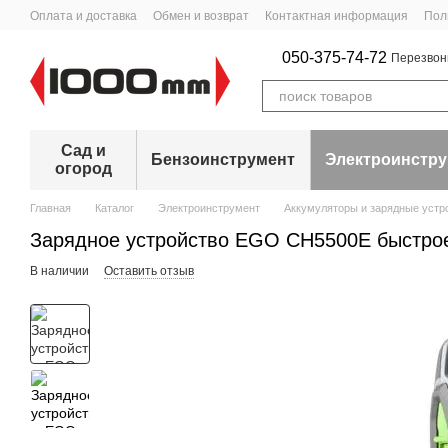
Перейти к основному контенту
Оплата и доставка
Обмен и возврат
Контактная информация
Пол
050-375-74-72
Перезвон
Сад и
Бензоинструмент
Электроинстр
огород
Главная
Каталог
Электроинструмент
Аккумуляторы и зарядные устр
Зарядное устройство EGO CH5500E быстро
В наличии
Оставить отзыв