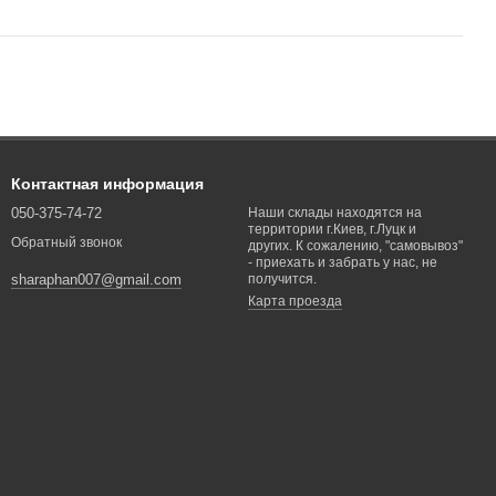
Контактная информация
050-375-74-72
Наши склады находятся на
территории г.Киев, г.Луцк и
Обратный звонок
других. К сожалению, "самовывоз"
- приехать и забрать у нас, не
получится.
sharaphan007@gmail.com
Карта проезда