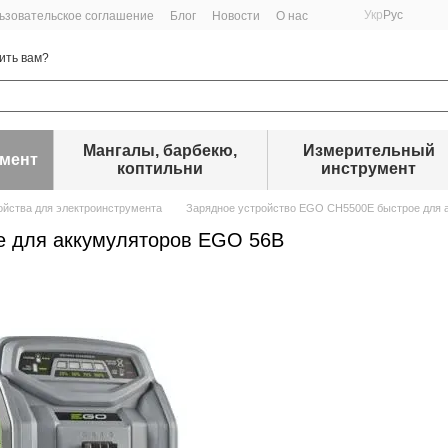
Укр
Рус
ьзовательское соглашение
Блог
Новости
О нас
ить вам?
Мангалы, барбекю,
Измерительный
умент
коптильни
инструмент
ойства для электроинструмента
Зарядное устройство EGO CH5500E быстрое для 
е для аккумуляторов EGO 56В