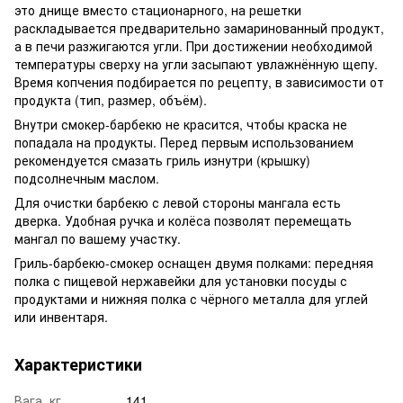
это днище вместо стационарного, на решетки
раскладывается предварительно замаринованный продукт,
а в печи разжигаются угли. При достижении необходимой
температуры сверху на угли засыпают увлажнённую щепу.
Время копчения подбирается по рецепту, в зависимости от
продукта (тип, размер, объём).
Внутри смокер-барбекю не красится, чтобы краска не
попадала на продукты. Перед первым использованием
рекомендуется смазать гриль изнутри (крышку)
подсолнечным маслом.
Для очистки барбекю с левой стороны мангала есть
дверка. Удобная ручка и колёса позволят перемещать
мангал по вашему участку.
Гриль-барбекю-смокер оснащен двумя полками: передняя
полка с пищевой нержавейки для установки посуды с
продуктами и нижняя полка с чёрного металла для углей
или инвентаря.
Характеристики
Вага, кг
141