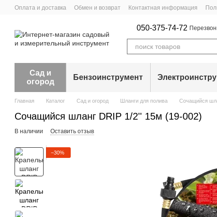
Перейти к основному контенту
Оплата и доставка
Обмен и возврат
Контактная информация
Пол
050-375-74-72
Перезвон
Сад и
Бензоинструмент
Электроинстр
огород
Главная
Каталог
Сад и огород
Шланги для полива
Сочащийся шлан
Сочащийся шланг DRIP 1/2'' 15м (19-002)
В наличии
Оставить отзыв
−30%