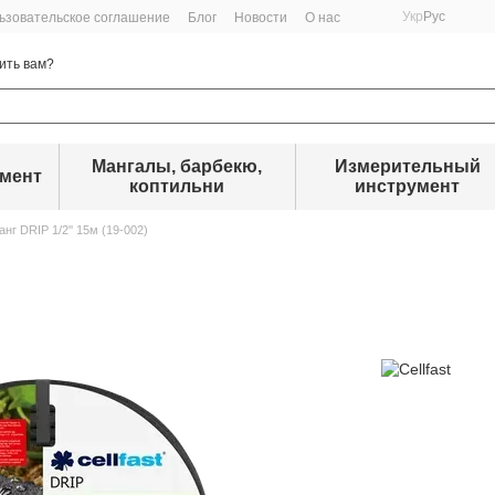
Укр
Рус
ьзовательское соглашение
Блог
Новости
О нас
ить вам?
Мангалы, барбекю,
Измерительный
умент
коптильни
инструмент
г DRIP 1/2'' 15м (19-002)