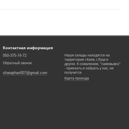
Контактная информация
050-375-74-72
Наши склады находятся на
территории г.Киев, г.Луцк и
Обратный звонок
других. К сожалению, "самовывоз"
- приехать и забрать у нас, не
получится.
sharaphan007@gmail.com
Карта проезда