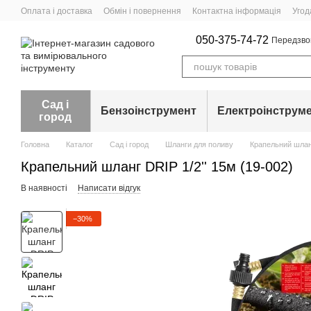
Перейти до основного контенту
Оплата і доставка
Обмін і повернення
Контактна інформація
Угод
050-375-74-72
Передзво
Сад і
Бензоінструмент
Електроінструм
город
Головна
Каталог
Сад і город
Шланги для поливу
Крапельний шланг
Крапельний шланг DRIP 1/2'' 15м (19-002)
В наявності
Написати відгук
−30%