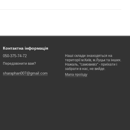
Контактна інформація
050-375-74-72
Наші склади знаходяться на
території м.Київ, м.Луцьк та інших.
Передзвонити вам?
Нажаль, "самовивіз" - приїхати і
забрати в нас, не вийде.
sharaphan007@gmail.com
Мапа проїзду