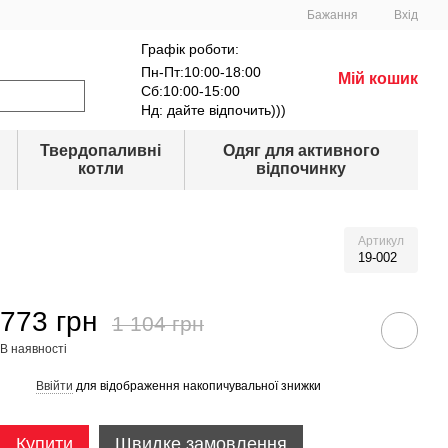
Бажання
Вхід
Графік роботи:
Пн-Пт:10:00-18:00
Мій кошик
Сб:10:00-15:00
Нд: дайте відпочить)))
Твердопаливні
Одяг для активного
котли
відпочинку
Артикул
19-002
773 грн
1 104 грн
В наявності
Ввійти
для відображення накопичувальної знижки
%
Купити
Швидке замовлення