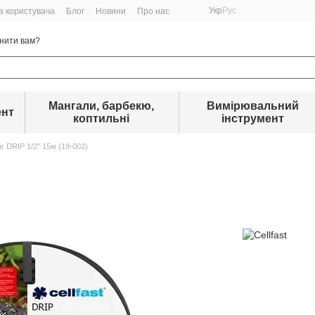
Укр
Рус
а користувача
Блог
Новини
Про нас
нити вам?
Мангали, барбекю,
Вимірювальний
ент
коптильні
інструмент
 DRIP 1/2'' 15м (19-002)