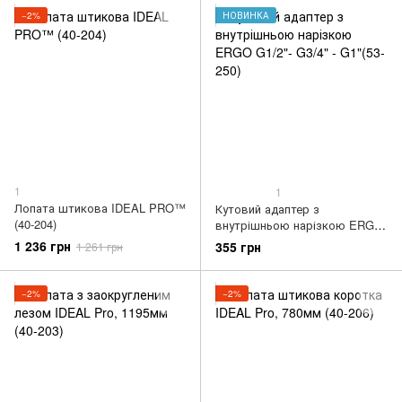
−2%
НОВИНКА
1
1
Лопата штикова IDEAL PRO™
Кутовий адаптер з
(40-204)
внутрішньою нарізкою ERGO
G1/2"- G3/4" - G1"(53-250)
1 236 грн
355 грн
1 261 грн
−2%
−2%