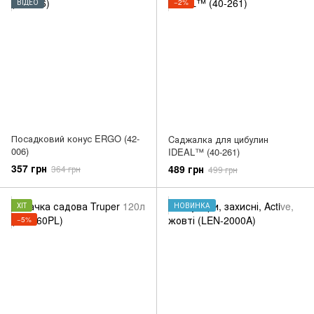
ВІДЕО
−2%
Посадковий конус ERGO (42-
Cаджалка для цибулин
006)
IDEAL™ (40-261)
357 грн
489 грн
364 грн
499 грн
ХІТ
НОВИНКА
−5%