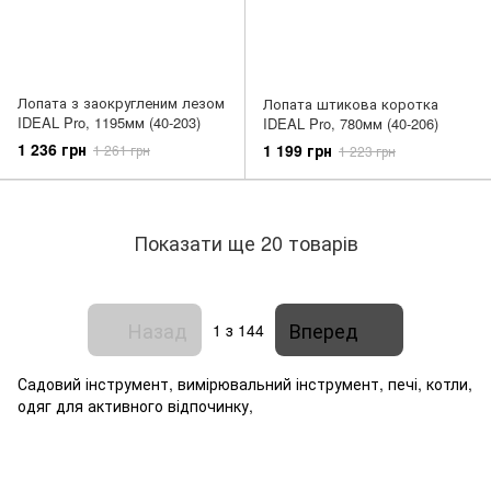
Лопата з заокругленим лезом
Лопата штикова коротка
IDEAL Pro, 1195мм (40-203)
IDEAL Pro, 780мм (40-206)
1 236 грн
1 199 грн
1 261 грн
1 223 грн
Показати ще 20 товарів
Назад
Вперед
1
з 144
Садовий інструмент, вимірювальний інструмент, печі, котли,
одяг для активного відпочинку,