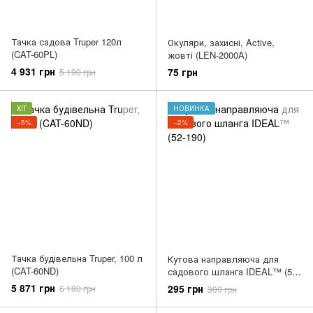
Тачка садова Truper 120л
Окуляри, захисні, Active,
(CAT-60PL)
жовті (LEN-2000A)
4 931 грн
75 грн
5 190 грн
ХІТ
НОВИНКА
−5%
−2%
Тачка будівельна Truper, 100 л
Кутова направляюча для
(CAT-60ND)
садового шланга IDEAL™ (52-
190)
5 871 грн
295 грн
6 180 грн
300 грн