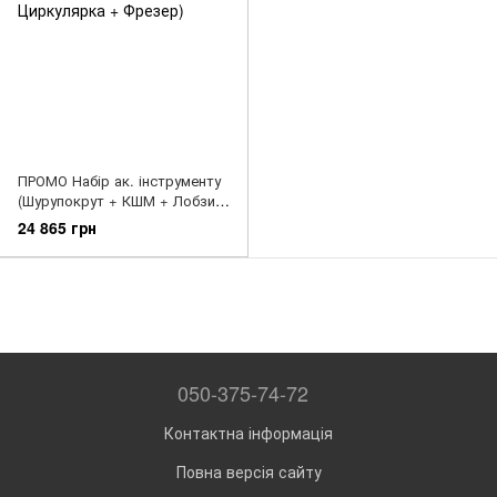
ПРОМО Набір ак. інструменту
(Шурупокрут + КШМ + Лобзик
+ Циркулярка + Фрезер)
24 865 грн
050-375-74-72
Контактна інформація
Повна версія сайту