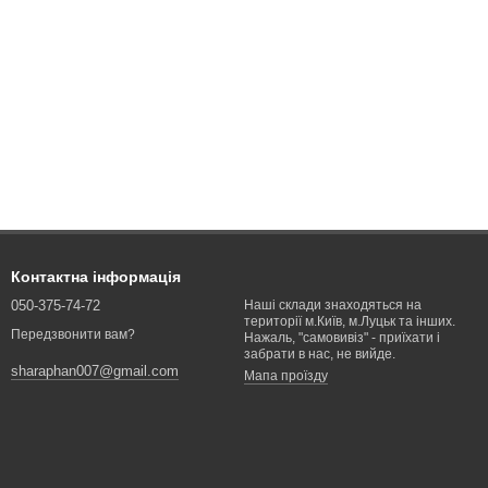
Контактна інформація
050-375-74-72
Наші склади знаходяться на
території м.Київ, м.Луцьк та інших.
Передзвонити вам?
Нажаль, "самовивіз" - приїхати і
забрати в нас, не вийде.
sharaphan007@gmail.com
Мапа проїзду