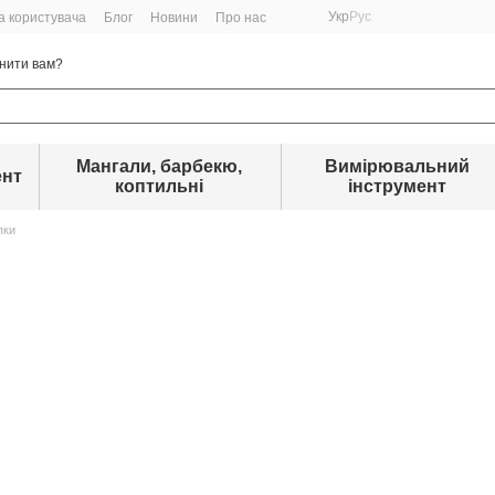
Укр
Рус
а користувача
Блог
Новини
Про нас
нити вам?
Мангали, барбекю,
Вимірювальний
ент
коптильні
інструмент
пки