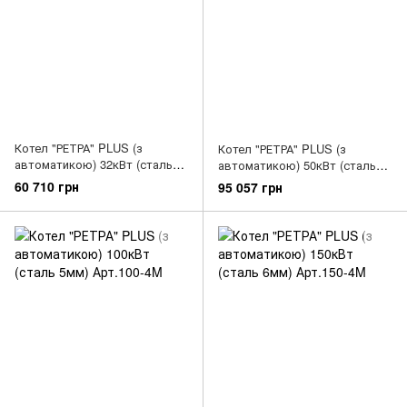
Котел "РЕТРА" PLUS (з
Котел "РЕТРА" PLUS (з
автоматикою) 32кВт (сталь
автоматикою) 50кВт (сталь
5мм) Арт.32-4M
5мм) Арт.50-4M
60 710 грн
95 057 грн