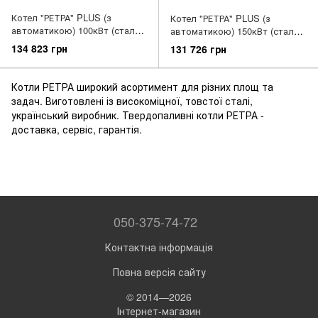
Котел "РЕТРА" PLUS (з
Котел "РЕТРА" PLUS (з
автоматикою) 100кВт (сталь
автоматикою) 150кВт (сталь
5мм) Арт.100-4M
6мм) Арт.150-4M
134 823 грн
131 726 грн
Котли РЕТРА широкий асортимент для різних площ та
задач. Виготовлені із високоміцної, товстої сталі,
український виробник. Твердопаливні котли РЕТРА -
доставка, сервіс, гарантія.
050-375-74-72
Контактна інформація
Повна версія сайту
© 2014—2026
Інтернет-магазин