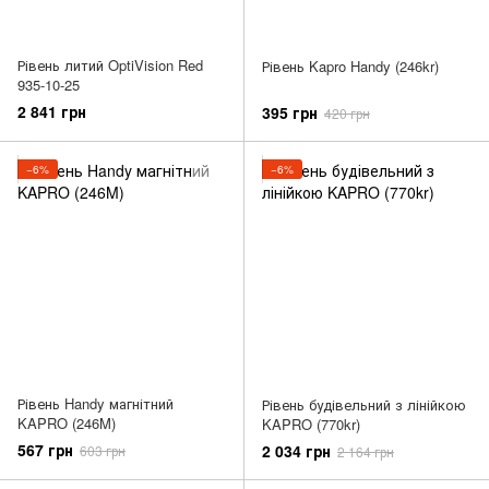
Рівень литий OptiVision Red
Рівень Kapro Handy (246kr)
935-10-25
2 841 грн
395 грн
420 грн
−6%
−6%
Рівень Handy магнітний
Рівень будівельний з лінійкою
KAPRO (246M)
KAPRO (770kr)
567 грн
2 034 грн
603 грн
2 164 грн