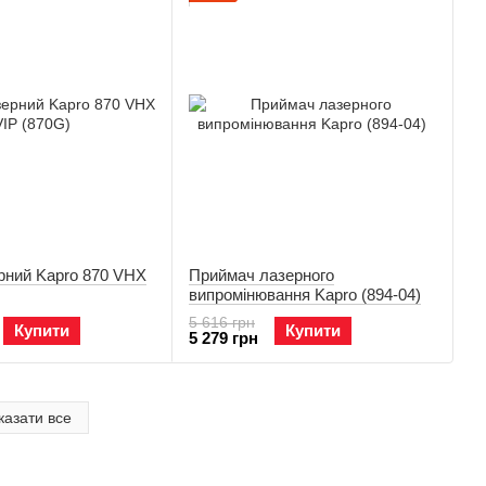
рний Kapro 870 VHX
Приймач лазерного
випромінювання Kapro (894-04)
5 616 грн
Купити
Купити
5 279 грн
казати все