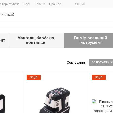
Укр
Рус
а користувача
Блог
Новини
Про нас
нити вам?
Мангали, барбекю,
Вимірювальний
ент
коптильні
інструмент
за популярні
Сортування:
АКЦІЯ
АКЦІЯ