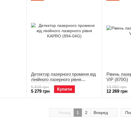
Детектор лазерного променя від
Рівень лазе
лінійного лазерного рівня
VIP (870G)
KAPRO (894-04G)
5 616 грн
13 052 грн
Купити
5 279 грн
12 269 грн
Назад
1
2
Вперед
По