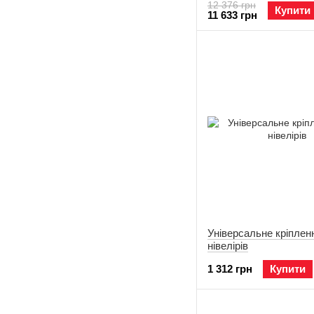
12 376 грн
Купити
11 633 грн
Універсальне кріплен
нівелірів
1 312 грн
Купити