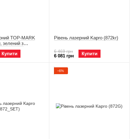
ерний TOP-MARK
Рівень лазерний Kapro (872kr)
, зелений з
49-AP (145-2-5G-A)
6 469 грн
Купити
Купити
6 081 грн
−6%