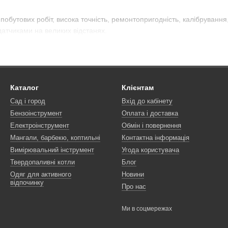
побутових робіт, висока точність, ремонтопригодність, калібрування, г
датчиками на великих відстанях.
Каталог
Клієнтам
Сад і город
Вхід до кабінету
Бензоінструмент
Оплата і доставка
Електроінструмент
Обмін і повернення
Мангали, барбекю, коптильні
Контактна інформація
Вимірювальний інструмент
Угода користувача
Твердопаливні котли
Блог
Одяг для активного
Новини
відпочинку
Про нас
Ми в соцмережах