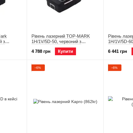
Mark
Рівень лазерний TOP-MARK
Рівень лаз
й з
1H/1V/5D-50, червоний з
1H/1V/5D-60
144-3R-
адаптером 149-AP (145-2-5R-A)
адаптером 1
4 788 грн
Купити
6 441 грн
−6%
−6%