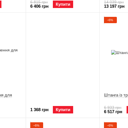
6 815 грн
14 039 грн
Купити
6 406 грн
13 197 грн
−6%
ня для
Штанга із т
6 933 грн
1 368 грн
Купити
6 517 грн
−6%
−6%