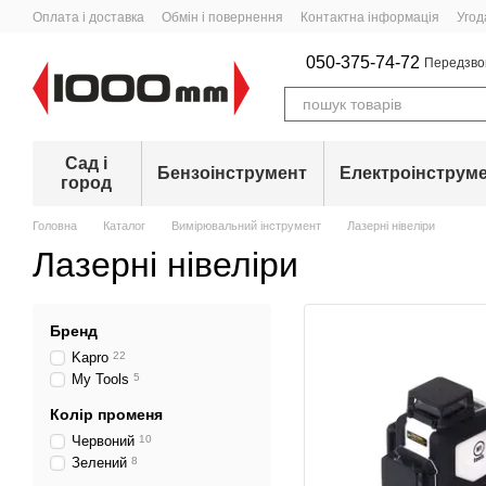
Перейти до основного контенту
Оплата і доставка
Обмін і повернення
Контактна інформація
Угод
050-375-74-72
Передзво
Сад і
Бензоінструмент
Електроінструм
город
Головна
Каталог
Вимірювальний інструмент
Лазерні нівеліри
Лазерні нівеліри
Бренд
Kapro
22
My Tools
5
Колір променя
Червоний
10
Зелений
8