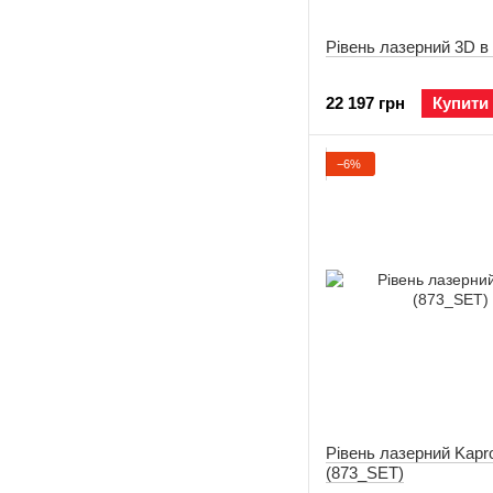
Рівень лазерний 3D в
22 197 грн
Купити
−6%
Рівень лазерний Kapr
(873_SET)