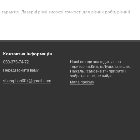
арантія. Лазерні рівні високої точності для різних робіт, різний
Контактна інформація
050-375-74-72
Наші склади знаходяться на
території м.Київ, м.Луцьк та інших.
Передзвонити вам?
Нажаль, "самовивіз" - приїхати і
забрати в нас, не вийде.
sharaphan007@gmail.com
Мапа проїзду