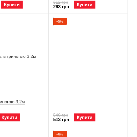
312 грн
Купити
Купити
293 грн
−5%
риногою 3,2м
540 грн
Купити
Купити
513 грн
−6%