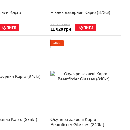
рний Kapro
Рівень лазерний Kapro (872G)
11 732 грн
Купити
Купити
11 028 грн
−6%
ерний Kapro (875kr)
Окуляри захисні Kapro
Beamfinder Glasses (840kr)