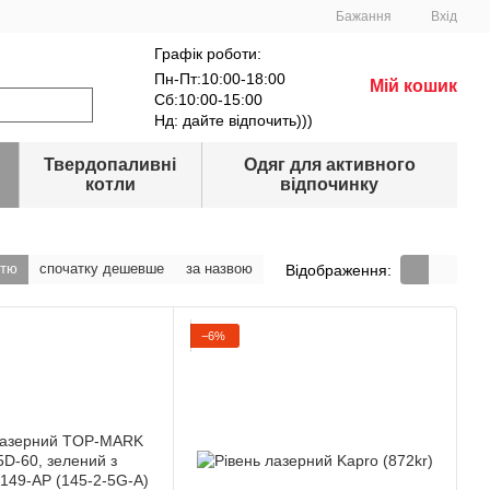
Бажання
Вхід
Графік роботи:
Пн-Пт:10:00-18:00
Мій кошик
Сб:10:00-15:00
Нд: дайте відпочить)))
Твердопаливні
Одяг для активного
котли
відпочинку
стю
спочатку дешевше
за назвою
Відображення:
−6%