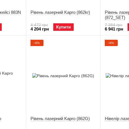
 кейсі 883N
Рівень лазерний Kapro (862kr)
Рівень лазе
(872_SET)
4 472 грн
7 384 грн
Купити
4 204 грн
6 941 грн
−6%
−6%
o
Рівень лазерний Kapro (862G)
Нівелір лаз