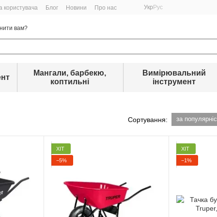
Укр
Рус
а користувача
Блог
Новини
Про нас
нити вам?
Мангали, барбекю,
Вимірювальний
ент
коптильні
інструмент
за популярні
Сортування:
ХІТ
ХІТ
−5%
−1%