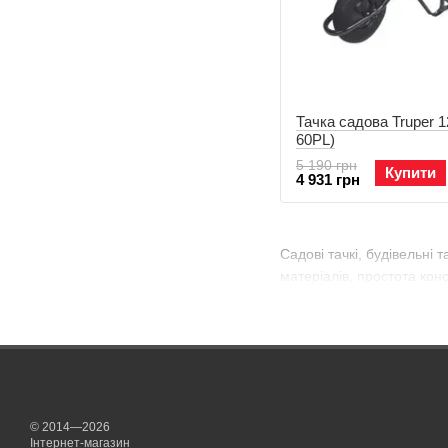
Тачка садова Truper 1
60PL)
5 190 грн
Купити
4 931 грн
Садові тачкі, будівельні 
матеріалів, простота кон
© 2014—2026
Інтернет-магазин