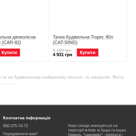
ельна двоколісна
Тачка будівельна Truper, 80л
л (CAR-82)
(CAT-50ND)
5 190 грн
Купити
Купити
4 931 грн
 саду чи на будівельному майданчику легшою, та швидшою. Якість
ічниками.
Контактна інформація
050-375-74-72
Наші склади знаходяться на
території м.Київ, м.Луцьк та інших.
Передзвонити вам?
Нажаль, "самовивіз" - приїхати і