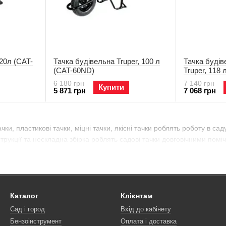
20л (CAT-
Тачка будівельна Truper, 100 л
Тачка будів
(CAT-60ND)
Truper, 118 
6 180 грн
7 140 грн
Купити
5 871 грн
7 068 грн
тачки, пластикові тачки, міцні тачки, якісні тачки роблять роботу в
струкції та нескладна збірка роблять садові тачки довговічними пом
Каталог
Клієнтам
Сад і город
Вхід до кабінету
Бензоінструмент
Оплата і доставка