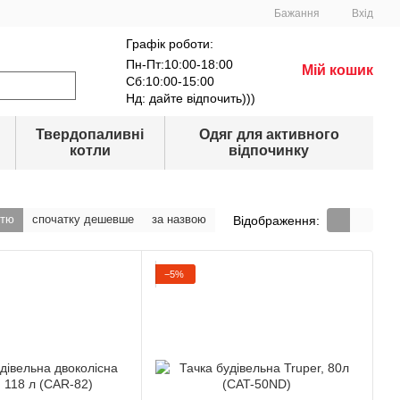
Бажання
Вхід
Графік роботи:
Пн-Пт:10:00-18:00
Мій кошик
Сб:10:00-15:00
Нд: дайте відпочить)))
Твердопаливні
Одяг для активного
котли
відпочинку
стю
спочатку дешевше
за назвою
Відображення:
−5%