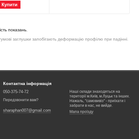
Купити
ість показань.
 гумові заглушки запобігають деформацію профілю при падінні.
Контактна інформація
050-375-74-72
Наші склади знаходяться на
території м.Київ, м.Луцьк та інших.
Передзвонити вам?
Нажаль, "самовивіз" - приїхати і
забрати в нас, не вийде.
sharaphan007@gmail.com
Мапа проїзду