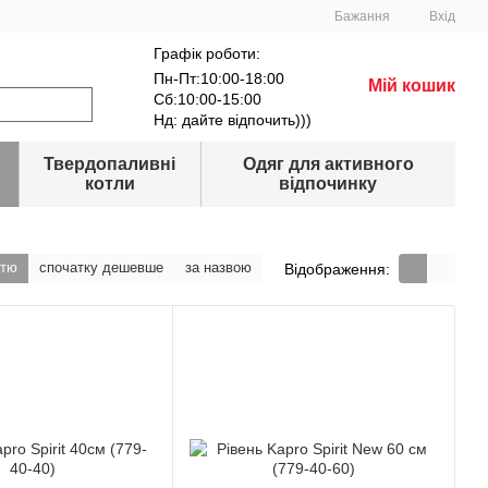
Бажання
Вхід
Графік роботи:
Пн-Пт:10:00-18:00
Мій кошик
Сб:10:00-15:00
Нд: дайте відпочить)))
Твердопаливні
Одяг для активного
котли
відпочинку
стю
спочатку дешевше
за назвою
Відображення: