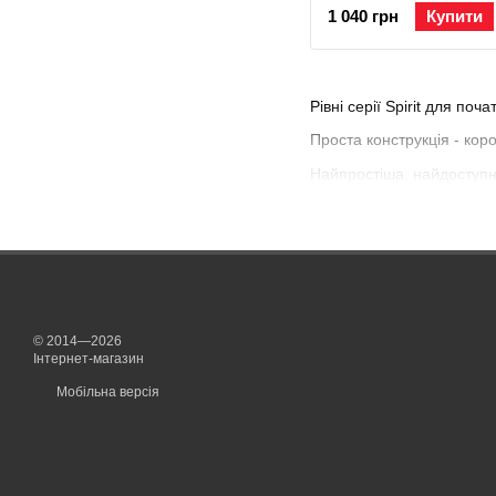
1 040 грн
Купити
Рівні серії Spirit для поч
Проста конструкція - кор
Найпростіша, найдоступні
© 2014—2026
Інтернет-магазин
Мобільна версія