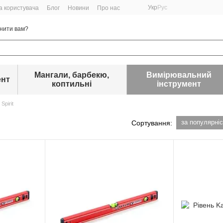
Укр
Рус
а користувача
Блог
Новини
Про нас
нити вам?
Мангали, барбекю,
Вимірювальний
ент
коптильні
інструмент
 Spirit
за популярні
Сортування: