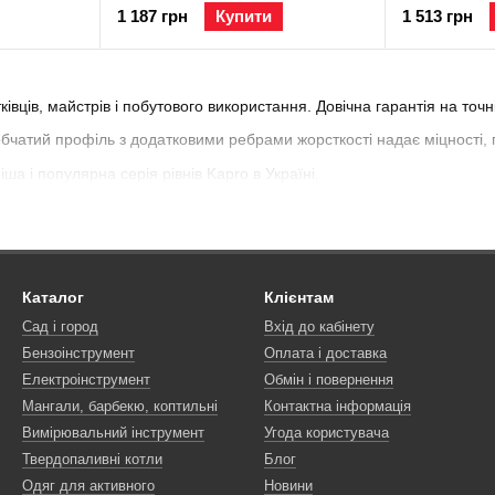
1 187 грн
Купити
1 513 грн
атківців, майстрів і побутового використання. Довічна гарантія на точн
обчатий профіль з додатковими ребрами жорсткості надає міцності,
ша і популярна серія рівнів Kapro в Україні.
Каталог
Клієнтам
Сад і город
Вхід до кабінету
Бензоінструмент
Оплата і доставка
Електроінструмент
Обмін і повернення
Мангали, барбекю, коптильні
Контактна інформація
Вимірювальний інструмент
Угода користувача
Твердопаливні котли
Блог
Одяг для активного
Новини