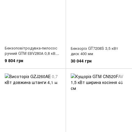
Бензоповітродувка-пилосос
Бензоріз GT7208S 3,5 кВт
ручний GTM ЕВV280А 0,8 кВт
диск 400 мм
760 м3/год
9 804 грн
30 044 грн