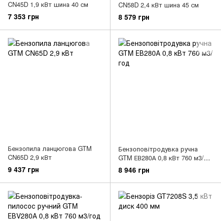
CN45D 1,9 кВт шина 40 см
CN58D 2,4 кВт шина 45 см
7 353 грн
8 579 грн
Бензопила ланцюгова GTM
Бензоповітродувка ручна
CN65D 2,9 кВт
GTM ЕВ280А 0,8 кВт 760 м3/
год
9 437 грн
8 946 грн