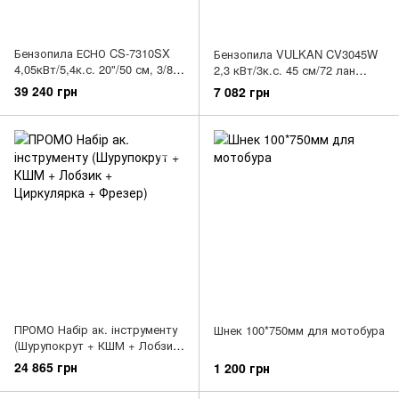
Бензопила ЕСНО CS-7310SX
Бензопила VULKAN CV3045W
4,05кВт/5,4к.с. 20"/50 см, 3/8Р,
2,3 кВт/3к.с. 45 см/72 лан
1,5мм, 72 ланок
0,325/1,5 мм карб.-Walbro
39 240 грн
7 082 грн
ПРОМО Набір ак. інструменту
Шнек 100*750мм для мотобура
(Шурупокрут + КШМ + Лобзик
+ Циркулярка + Фрезер)
24 865 грн
1 200 грн