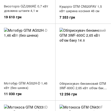
Висоторіз GZJ260AE 0,7 кВт
Кущоріз GTM CN520FAV 1,5
довжина штанги 4,1 м
кВт ширина косіння 46 см
19 610 грн
7 353 грн
Мотобур GTM AG52H-D 1,46
Обприскувач бензиновий GTM
кВт (без шнека)
3WF-600C 2,65 кВт об'єм баку
14 л
11 030 грн
12 256 грн