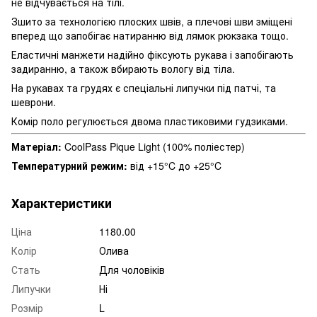
не відчувається на тілі.
Зшито за технологією плоских швів, а плечові шви зміщені
вперед що запобігає натиранню від лямок рюкзака тощо.
Еластичні манжети надійно фіксують рукава і запобігають
задиранню, а також вбирають вологу від тіла.
На рукавах та грудях є спеціальні липучки під патчі, та
шеврони.
Комір поло регулюється двома пластиковими гудзиками.
Матеріал:
CoolPass Pique Light (100% поліестер)
Температурний режим:
від +15°C до +25°C
Характеристики
Ціна
1180.00
Колір
Олива
Стать
Для чоловіків
Липучки
Ні
Розмір
L