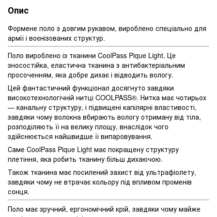
Опис
Формене поло з довгим рукавом, вироблено спеціально для
армії і воєнізованих структур.
Поло вироблено із тканини CoolPass Pique Light. Це
зносостійка, еластична тканина з антибактеріальним
просоченням, яка добре дихає і відводить вологу.
Цей фантастичний функціонал досягнуто завдяки
високотехнологічній нитці COOLPASS®. Нитка має чотирьох
— канальну структуру, і підвищені капілярні властивості,
завдяки чому волокна вбирають вологу отриману від тіла,
розподіляють її на велику площу, внаслідок чого
здійснюється найшвидше її випаровування.
Саме CoolPass Pique Light має покращену структуру
плетіння, яка робить тканину більш дихаючою.
Також тканина має посилений захист від ультрафіолету,
завдяки чому не втрачає кольору під впливом променів
сонця.
Поло має зручний, ергономічний крій, завдяки чому майже