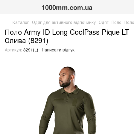
1000mm.com.ua
Каталог
Одяг для активного відпочинку
Одяг
Поло
Поло
Поло Army ID Long CoolPass Pique LT
Олива (8291)
Артикул:
8291(L)
Написати відгук