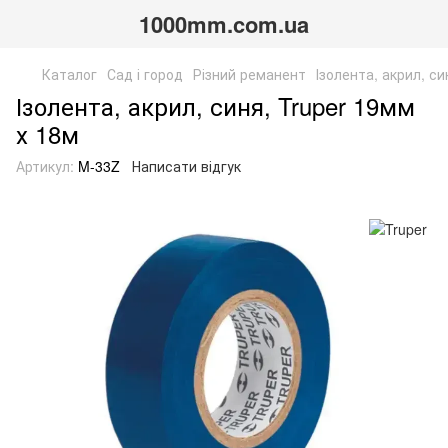
1000mm.com.ua
Каталог
Сад і город
Різний реманент
Ізолента, акрил, си
Ізолента, акрил, синя, Truper 19мм
х 18м
Артикул:
M-33Z
Написати відгук