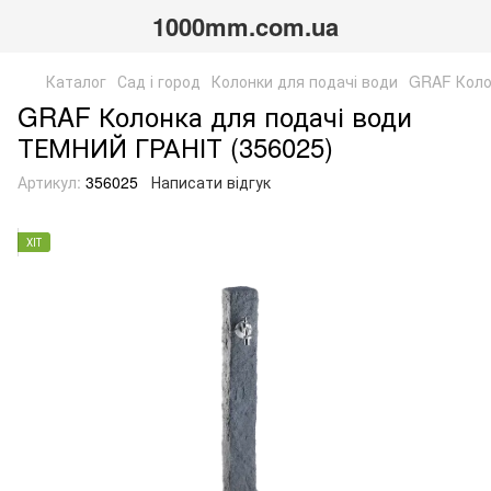
1000mm.com.ua
Каталог
Сад і город
Колонки для подачі води
GRAF Коло
GRAF Колонка для подачі води
ТЕМНИЙ ГРАНІТ (356025)
Артикул:
356025
Написати відгук
ХІТ