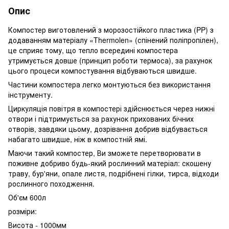
Опис
Компостер виготовлений з морозостійкого пластика (PP) з
додаванням матеріалу «Thermolen» (спінений поліпропілен),
це сприяє тому, що тепло всередині компостера
утримується довше (принцип роботи термоса), за рахунок
цього процеси компостування відбуваються швидше.
Частини компостера легко монтуються без використання
інструменту.
Циркуляція повітря в компостері здійснюється через нижні
отвори і підтримується за рахунок прихованих бічних
отворів, завдяки цьому, дозрівання добрив відбувається
набагато швидше, ніж в компостній ямі.
Маючи такий компостер, Ви зможете перетворювати в
поживне добриво будь-який рослинний матеріал: скошену
траву, бур'яни, опале листя, подрібнені гілки, тирса, відходи
рослинного походження.
Об'єм 600л
розміри:
Висота - 1000мм