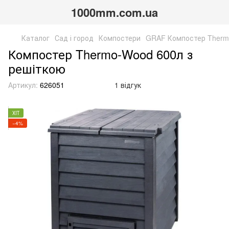
1000mm.com.ua
Каталог
Сад і город
Компостери
GRAF Компостер Thermo
Компостер Thermo-Wood 600л з
решіткою
Артикул:
626051
1 відгук
ХІТ
−4%