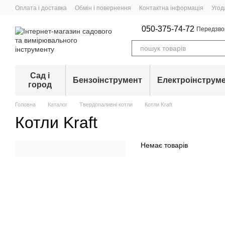
Перейти до основного контенту
Оплата і доставка
Обмін і повернення
Контактна інформація
Угод
050-375-74-72
Передзво
Сад і
Бензоінструмент
Електроінструм
город
Головна
Каталог
Твердопаливні котли
Котли Kraft
Котли Kraft
Немає товарів