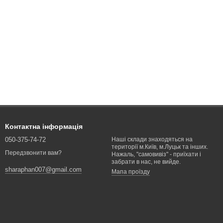
Контактна інформація
050-375-74-72
Наші склади знаходяться на
території м.Київ, м.Луцьк та інших.
Передзвонити вам?
Нажаль, "самовивіз" - приїхати і
забрати в нас, не вийде.
sharaphan007@gmail.com
Мапа проїзду