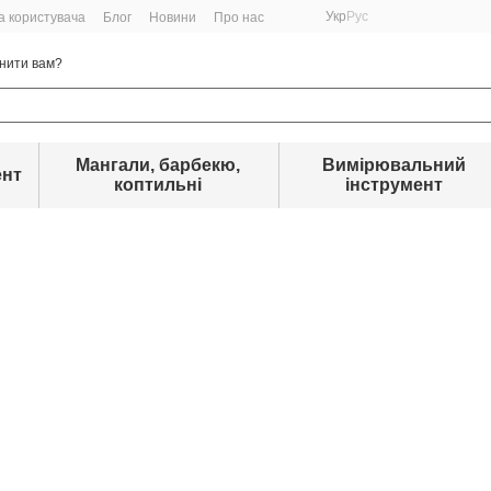
Укр
Рус
а користувача
Блог
Новини
Про нас
нити вам?
Мангали, барбекю,
Вимірювальний
ент
коптильні
інструмент