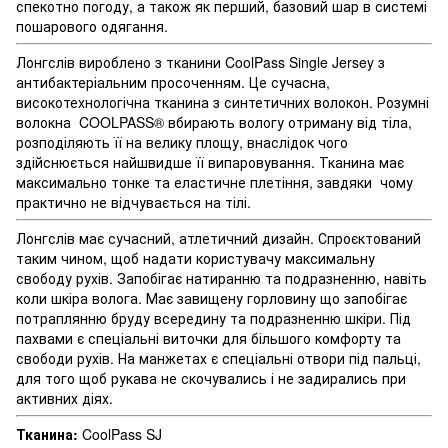
спекотно погоду, а також як перший, базовий шар в системі
пошарового одягання.
Лонгслів вироблено з тканини CoolPass Single Jersey з
антибактеріальним просоченням. Це сучасна,
високотехнологічна тканина з синтетичних волокон. Розумні
волокна COOLPASS® вбирають вологу отриману від тіла,
розподіляють її на велику площу, внаслідок чого
здійснюється найшвидше її випаровування. Тканина має
максимально тонке та еластичне плетіння, завдяки чому
практично не відчувається на тілі.
Лонгслів має сучасний, атлетичний дизайн. Спроєктований
таким чином, щоб надати користувачу максимальну
свободу рухів. Запобігає натиранню та подразненню, навіть
коли шкіра волога. Має завищену горловину що запобігає
потраплянню бруду всередину та подразненню шкіри. Під
пахвами є спеціальні виточки для більшого комфорту та
свободи рухів. На манжетах є спеціальні отвори під пальці,
для того щоб рукава не скочувались і не задирались при
активних діях.
Тканина:
CoolPass SJ