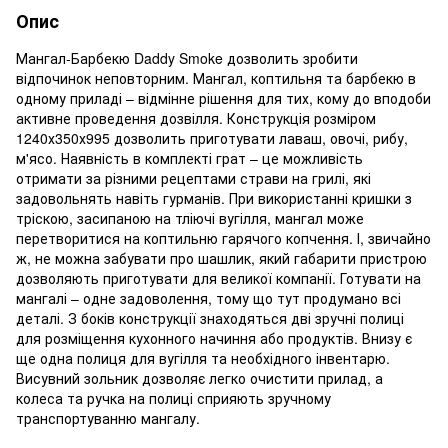
Опис
Мангал-Барбекю Daddy Smoke дозволить зробити
відпочинок неповторним. Мангал, коптильня та барбекю в
одному приладі – відмінне рішення для тих, кому до вподоби
активне проведення дозвілля. Конструкція розміром
1240х350х995 дозволить приготувати лаваш, овочі, рибу,
м'ясо. Наявність в комплекті грат – це можливість
отримати за різними рецептами страви на грилі, які
задовольнять навіть гурманів. При використанні кришки з
тріскою, засипаною на тліючі вугілля, мангал може
перетворитися на коптильню гарячого копчення. І, звичайно
ж, не можна забувати про шашлик, який габарити пристрою
дозволяють приготувати для великої компанії. Готувати на
мангалі – одне задоволення, тому що тут продумано всі
деталі. З боків конструкції знаходяться дві зручні полиці
для розміщення кухонного начиння або продуктів. Внизу є
ще одна полиця для вугілля та необхідного інвентарю.
Висувний зольник дозволяє легко очистити прилад, а
колеса та ручка на полиці сприяють зручному
транспортуванню мангалу.