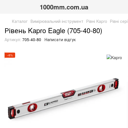
1000mm.com.ua
Каталог
Вимірювальний інструмент
Рівні Kapro
Рівні сері
Рівень Kapro Eagle (705-40-80)
Артикул:
705-40-80
Написати відгук
−6%