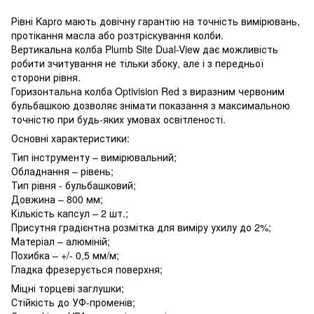
Рівні Kapro мають довічну гарантію на точність вимірювань,
протікання масла або розтріскування колби.
Вертикальна колба Plumb Site Dual-View дає можливість
робити зчитування не тільки збоку, але і з передньої
сторони рівня.
Горизонтальна колба Optivision Red з виразним червоним
бульбашкою дозволяє знімати показання з максимальною
точністю при будь-яких умовах освітленості.
Основні характеристики:
Тип інструменту – вимірювальний;
Обладнання – рівень;
Тип рівня - бульбашковий;
Довжина – 800 мм;
Кількість капсул – 2 шт.;
Присутня градієнтна розмітка для виміру ухилу до 2%;
Матеріал – алюміній;
Похибка – +/- 0,5 мм/м;
Гладка фрезерується поверхня;
Міцні торцеві заглушки;
Стійкість до УФ-променів;