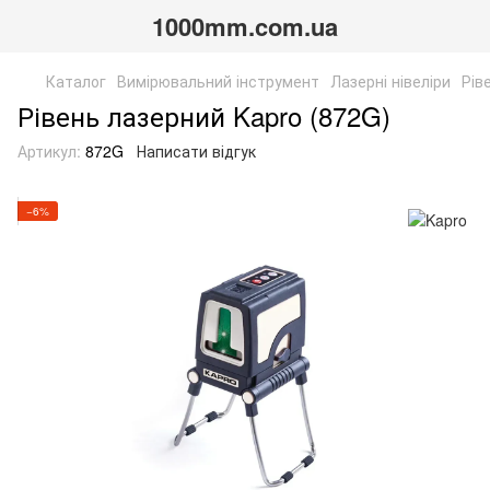
1000mm.com.ua
Каталог
Вимірювальний інструмент
Лазерні нівеліри
Рів
Рівень лазерний Kapro (872G)
Артикул:
872G
Написати відгук
−6%