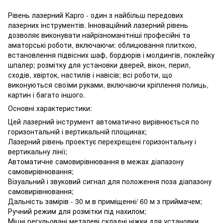
Рівень лазерний Kapro - один з найбільш передових
лазерних інструментів. Інноваційний лазерний рівень
дозволяє виконувати найрізноманітніші професійні та
аматорські роботи, включаючи: облицювання плиткою,
встановлення підвісних шаф, бордюрів і молдингів, поклейку
шпалер; розмітку для установки дверей, вікон, перил,
сходів, хвірток, настилів і навісів; всі роботи, що
виконуються своїми руками, включаючи кріплення полиць,
картин і багато іншого.
Основні характеристики:
Цей лазерний інструмент автоматично вирівнюється по
горизонтальній і вертикальній площинах;
Лазерний рівень проектує перехрещені горизонтальну і
вертикальну лінії;
Автоматичне самовирівнювання в межах діапазону
самовирівнювання;
Візуальний і звуковий сигнал для положення поза діапазону
самовирівнювання;
Дальність замірів - 30 м в приміщенні/ 60 м з приймачем;
Ручний режим для розмітки під нахилом;
Міцні регульовані металеві складні ніжки для установки