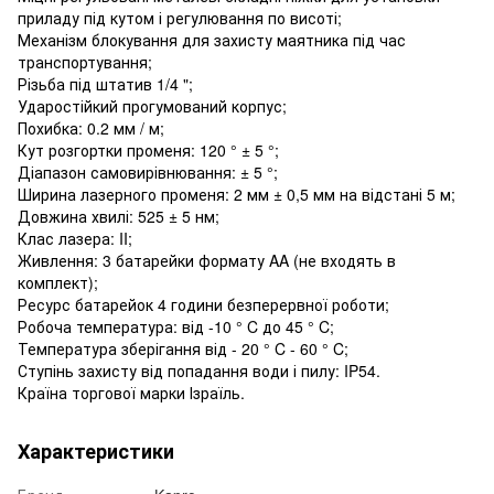
приладу під кутом і регулювання по висоті;
Механізм блокування для захисту маятника під час
транспортування;
Різьба під штатив 1/4 ";
Ударостійкий прогумований корпус;
Похибка: 0.2 мм / м;
Кут розгортки променя: 120 ° ± 5 °;
Діапазон самовирівнювання: ± 5 °;
Ширина лазерного променя: 2 мм ± 0,5 мм на відстані 5 м;
Довжина хвилі: 525 ± 5 нм;
Клас лазера: II;
Живлення: 3 батарейки формату AA (не входять в
комплект);
Ресурс батарейок 4 години безперервної роботи;
Робоча температура: від -10 ° C до 45 ° C;
Температура зберігання від - 20 ° C - 60 ° C;
Ступінь захисту від попадання води і пилу: IP54.
Країна торгової марки Ізраїль.
Характеристики