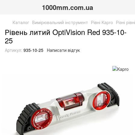
1000mm.com.ua
Каталог
Вимірювальний інструмент
Рівні Kapro
Різні рів
Рівень литий OptiVision Red 935-10-
25
Артикул:
935-10-25
Написати відгук