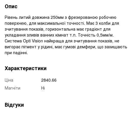
Опис
Рівень литий довжина 250мм з фрезерованою робочею
поверхнею, для максимальної точності. Має 3 колби для
зчитування показів, горизонтальна має градієнт для
укладання зливів ванних кімнат т.п. Точність 0,5мм/м.
Система Opti Vision найкраща для зчитування показів, не
вигорає пігмент у рідині, має гумові демфери, що захищають
при падінні.
Характеристики
Ціна
2840.66
Магніти
Ні
Відгуки