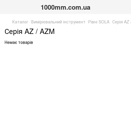
1000mm.com.ua
Каталог
Вимірювальний інструмент
Рівні SOLA
Серія AZ
Серія AZ / AZM
Немає товарів