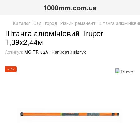
1000mm.com.ua
Каталог
Сад і город
Різний реманент
Штанга алюмінієвий
Штанга алюмінієвий Truper
1,39х2,44м
Артикул:
MG-TR-82A
Написати відгук
−5%