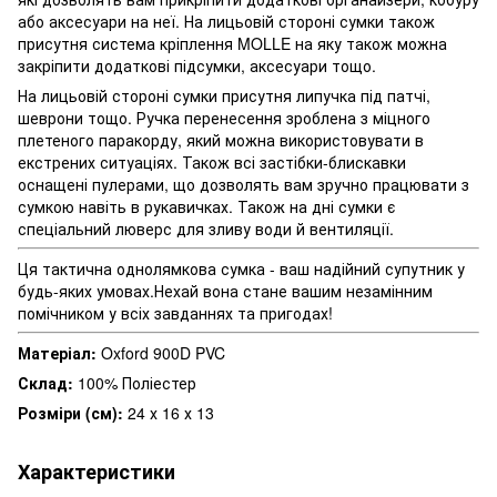
або аксесуари на неї. На лицьовій стороні сумки також
присутня система кріплення MOLLE на яку також можна
закріпити додаткові підсумки, аксесуари тощо.
На лицьовій стороні сумки присутня липучка під патчі,
шеврони тощо. Ручка перенесення зроблена з міцного
плетеного паракорду, який можна використовувати в
екстрених ситуаціях. Також всі застібки-блискавки
оснащені пулерами, що дозволять вам зручно працювати з
сумкою навіть в рукавичках. Також на дні сумки є
спеціальний люверс для зливу води й вентиляції.
Ця тактична однолямкова сумка - ваш надійний супутник у
будь-яких умовах.Нехай вона стане вашим незамінним
помічником у всіх завданнях та пригодах!
Матеріал:
Oxford 900D PVC
Склад:
100% Поліестер
Розміри (см):
24 х 16 х 13
Характеристики