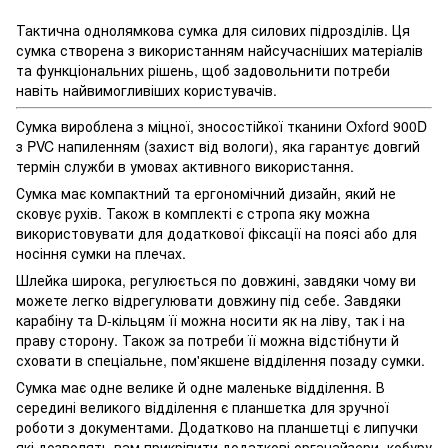
Тактична однолямкова сумка для силових підрозділів. Ця
сумка створена з використанням найсучасніших матеріалів
та функціональних рішень, щоб задовольнити потреби
навіть найвимогливіших користувачів.
Сумка вироблена з міцної, зносостійкої тканини Oxford 900D
з PVC напиленням (захист від вологи), яка гарантує довгий
термін служби в умовах активного використання.
Сумка має компактний та ергономічний дизайн, який не
сковує рухів. Також в комплекті є стропа яку можна
використовувати для додаткової фіксації на поясі або для
носіння сумки на плечах.
Шлейка широка, регулюється по довжині, завдяки чому ви
можете легко відрегулювати довжину під себе. Завдяки
карабіну та D-кільцям її можна носити як на ліву, так і на
праву сторону. Також за потреби її можна відстібнути й
сховати в спеціальне, пом'якшене відділення позаду сумки.
Сумка має одне велике й одне маленьке відділення. В
середині великого відділення є планшетка для зручної
роботи з документами. Додатково на планшетці є липучки
які дозволять вам прикріпити додаткові органайзери, кобуру