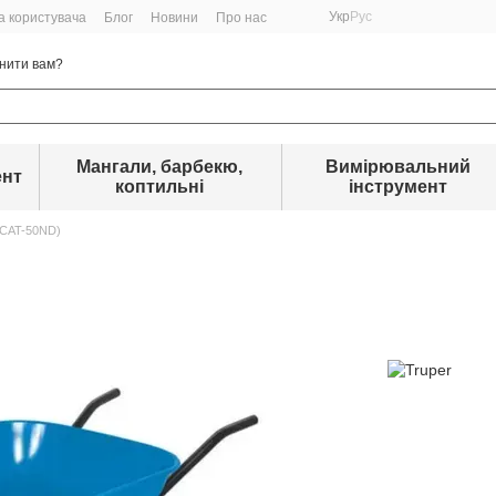
Укр
Рус
а користувача
Блог
Новини
Про нас
нити вам?
Мангали, барбекю,
Вимірювальний
ент
коптильні
інструмент
 (CAT-50ND)