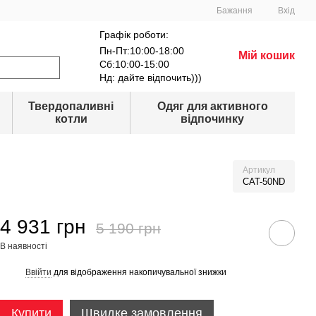
Бажання
Вхід
Графік роботи:
Пн-Пт:10:00-18:00
Мій кошик
Сб:10:00-15:00
Нд: дайте відпочить)))
Твердопаливні
Одяг для активного
котли
відпочинку
Артикул
CAT-50ND
4 931 грн
5 190 грн
В наявності
Ввійти
для відображення накопичувальної знижки
%
Купити
Швидке замовлення