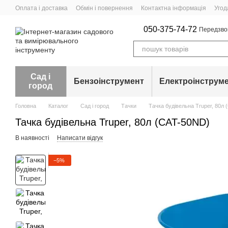
Перейти до основного контенту
Оплата і доставка
Обмін і повернення
Контактна інформація
Угод
050-375-74-72
Передзво
Сад і
Бензоінструмент
Електроінструм
город
Головна
Каталог
Сад і город
Тачки
Тачка будівельна Truper, 80л
Тачка будівельна Truper, 80л (CAT-50ND)
В наявності
Написати відгук
−5%