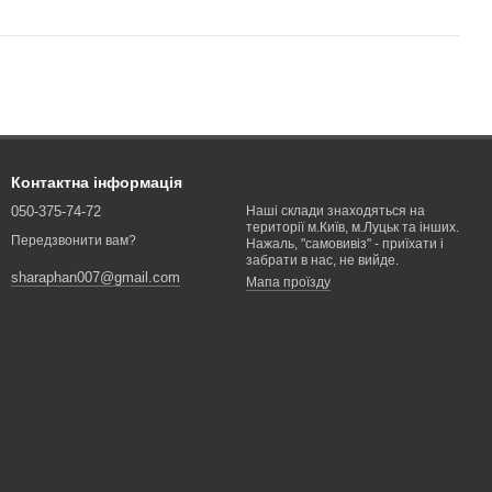
Контактна інформація
050-375-74-72
Наші склади знаходяться на
території м.Київ, м.Луцьк та інших.
Передзвонити вам?
Нажаль, "самовивіз" - приїхати і
забрати в нас, не вийде.
sharaphan007@gmail.com
Мапа проїзду