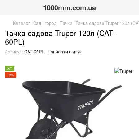
1000mm.com.ua
Каталог
Сад і город
Тачки
Тачка садова Truper 120л (CA
Тачка садова Truper 120л (CAT-
60PL)
Артикул:
CAT-60PL
Написати відгук
ХІТ
−5%