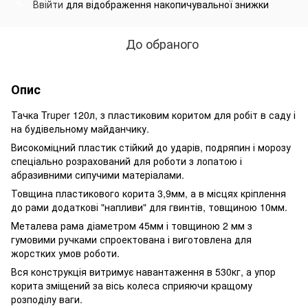
Ввійти
для відображення накопичувальної знижки
%
До обраного
Опис
Тачка Truper 120л, з пластиковим коритом для робіт в саду і
на будівельному майданчику.
Високоміцний пластик стійкий до ударів, подряпин і морозу
спеціально розрахований для роботи з лопатою і
абразивними сипучими матеріалами.
Товщина пластикового корита 3,9мм, а в місцях кріплення
до рами додаткові "напливи" для гвинтів, товщиною 10мм.
Металева рама діаметром 45мм і товщиною 2 мм з
гумовими ручками спроектована і виготовлена ​​для
жорстких умов роботи.
Вся конструкція витримує навантаження в 530кг, а упор
корита зміщений за вісь колеса сприяючи кращому
розподілу ваги.