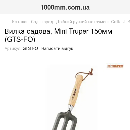
1000mm.com.ua
Каталог
Сад і город
Дрібний ручний інструмент Cellfast
В
Вилка садова, Mini Truper 150мм
(GTS-FO)
Артикул:
GTS-FO
Написати відгук