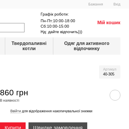
Бажання
Вхід
Графік роботи:
Пн-Пт:10:00-18:00
Мій кошик
Сб:10:00-15:00
Нд: дайте відпочить)))
Твердопаливні
Одяг для активного
котли
відпочинку
Артикул
40-305
860 грн
В наявності
Ввійти
для відображення накопичувальної знижки
%
Купити
Швидке замовлення