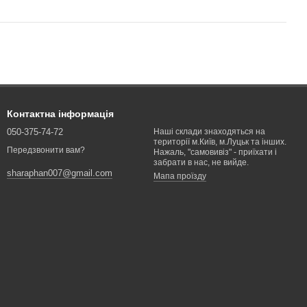
Контактна інформація
050-375-74-72
Наші склади знаходяться на
території м.Київ, м.Луцьк та інших.
Передзвонити вам?
Нажаль, "самовивіз" - приїхати і
забрати в нас, не вийде.
sharaphan007@gmail.com
Мапа проїзду