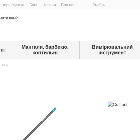
Укр
Рус
а користувача
Блог
Новини
Про нас
нити вам?
Мангали, барбекю,
Вимірювальний
ент
коптильні
інструмент
-305)