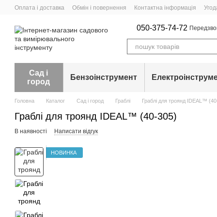
Перейти до основного контенту
Оплата і доставка
Обмін і повернення
Контактна інформація
Угод
050-375-74-72
Передзво
Сад і
Бензоінструмент
Електроінструм
город
Головна
Каталог
Сад і город
Граблі
Граблі для троянд IDEAL™ (40
Граблі для троянд IDEAL™ (40-305)
В наявності
Написати відгук
НОВИНКА