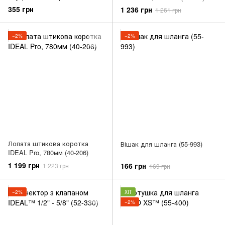
G1/2"- G3/4" - G1"(53-250)
355 грн
1 236 грн
1 261 грн
−2%
−2%
Лопата штикова коротка
Вішак для шланга (55-993)
IDEAL Pro, 780мм (40-206)
1 199 грн
166 грн
1 223 грн
169 грн
−2%
ХІТ
−2%