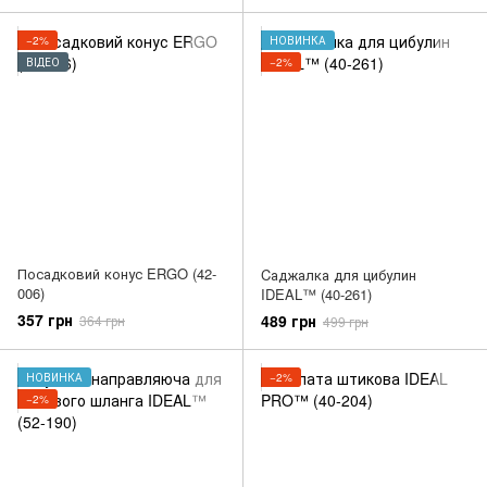
−2%
НОВИНКА
ВІДЕО
−2%
Посадковий конус ERGO (42-
Cаджалка для цибулин
006)
IDEAL™ (40-261)
357 грн
489 грн
364 грн
499 грн
НОВИНКА
−2%
−2%