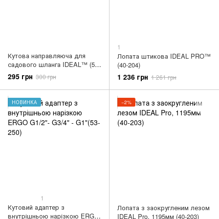
1
Кутова направляюча для
Лопата штикова IDEAL PRO™
садового шланга IDEAL™ (52-
(40-204)
190)
295 грн
1 236 грн
300 грн
1 261 грн
НОВИНКА
−2%
1
Кутовий адаптер з
Лопата з заокругленим лезом
внутрішньою нарізкою ERGO
IDEAL Pro, 1195мм (40-203)