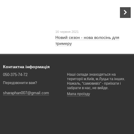
16 червня 2021
Новий сезон - нова волосінь для
тримеру
Контактна інформація
050-375-74-72
Наші склади знаходяться на
території м.Київ, м.Луцьк та інших.
Передзвонити вам?
Нажаль, "самовивіз" - приїхати і
забрати в нас, не вийде.
sharaphan007@gmail.com
Мапа проїзду