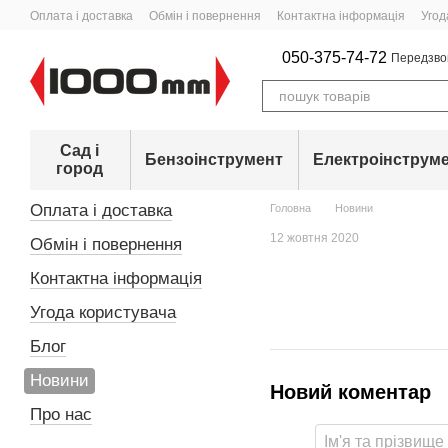
Перейти до основного контенту
Оплата і доставка
Обмін і повернення
Контактна інформація
Угод
050-375-74-72
Передзво
Сад і
Бензоінструмент
Електроінструм
город
Оплата і доставка
Головна
Новини
12 жовтня 2020
Обмін і повернення
Контактна інформація
Угода користувача
Блог
Новини
Новий коментар
Про нас