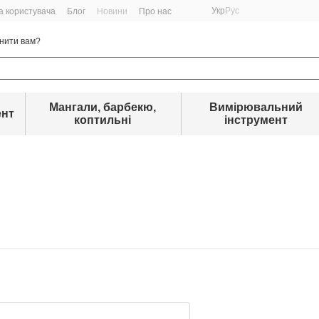
Укр
Рус
а користувача
Блог
Новини
Про нас
нити вам?
Мангали, барбекю,
Вимірювальний
ент
коптильні
інструмент