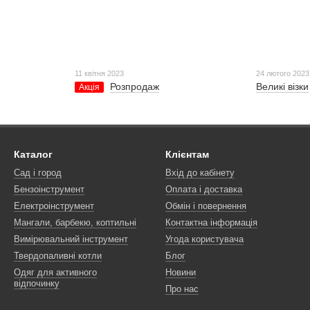
11 квітня 2023
24 лютого 2023
Розпродаж
Великі візки
Акція
Каталог
Клієнтам
Сад і город
Вхід до кабінету
Бензоінструмент
Оплата і доставка
Електроінструмент
Обмін і повернення
Мангали, барбекю, коптильні
Контактна інформація
Вимірювальний інструмент
Угода користувача
Твердопаливні котли
Блог
Одяг для активного
Новини
відпочинку
Про нас