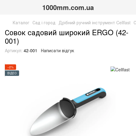
1000mm.com.ua
Каталог
Сад і город
Дрібний ручний інструмент Cellfast
С
Совок садовий широкий ERGO (42-
001)
Артикул:
42-001
Написати відгук
−2%
ВІДЕО